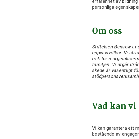
erfarenhet av bildning
personliga egenskaper
Om oss
Stiftelsen Bensow är 
uppväxtvillkor. Vi str
risk för marginaliser
familjen. Vi utgår ifrå
skede är väsentligt fö
stödpersonsverksamhe
Vad kan vi
Vi kan garantera ett 
bestående av engagera