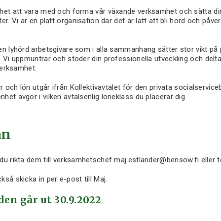
het att vara med och forma vår växande verksamhet och sätta di
er. Vi är en platt organisation där det är lätt att bli hörd och påv
en lyhörd arbetsgivare som i alla sammanhang sätter stor vikt på
 Vi uppmuntrar och stöder din professionella utveckling och delta
 verksamhet.
or och lön utgår ifrån Kollektivavtalet för den privata socialservic
et avgör i vilken avtalsenlig löneklass du placerar dig.
an
du rikta dem till verksamhetschef maj.estlander@bensow.fi eller t
så skicka in per e-post till Maj.
en går ut 30.9.2022