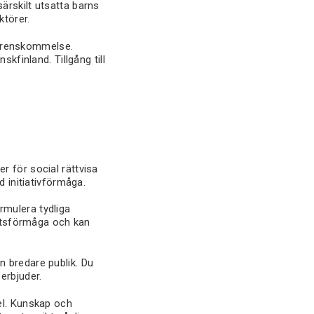
ärskilt utsatta barns
ktörer.
överenskommelse.
kfinland. Tillgång till
r för social rättvisa
d initiativförmåga.
ormulera tydliga
betsförmåga och kan
en bredare publik. Du
erbjuder.
ibel. Kunskap och