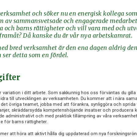
 verksamhet och söker nu en energisk kollega so
 team av sammansvetsade och engagerade medarbet
isa och barns rättigheter och vill vara med och ut
framåt? Då kanske du är vår nya arbetskamrat.
 med bred verksamhet är den ena dagen aldrig den
 ser detta som en fördel.
ifter
 variation i ditt arbete. Som sakkunnig hos oss förväntas du gill
bidra till utvecklingen av verksamheten. Du kommer att i nära sam
et övriga teamet, jobba med att förankra, synliggöra och sprida v
jer, skräddarsydda kompetenshöjande insatser och producera k
e administrativt och med praktisk tillämpning av våra verksamhet
e för barns rättigheter.
mmer att höra att aktivt hålla dig uppdaterad om nya forskningsrö