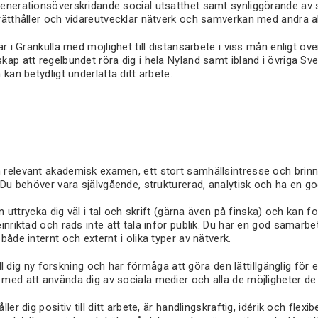
enerationsöverskridande social utsatthet samt synliggörande av s
rätthåller och vidareutvecklar nätverk och samverkan med andra a
är i Grankulla med möjlighet till distansarbete i viss mån enligt 
ap att regelbundet röra dig i hela Nyland samt ibland i övriga Svens
 kan betydligt underlätta ditt arbete.
relevant akademisk examen, ett stort samhällsintresse och brinne
 Du behöver vara självgående, strukturerad, analytisk och ha en go
an uttrycka dig väl i tal och skrift (gärna även på finska) och kan f
einriktad och räds inte att tala inför publik. Du har en god samar
både internt och externt i olika typer av nätverk.
till dig ny forskning och har förmåga att göra den lättillgänglig för 
med att använda dig av sociala medier och alla de möjligheter de 
ler dig positiv till ditt arbete, är handlingskraftig, idérik och flex