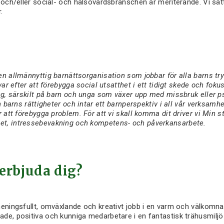
 och/eller social- och hälsovårdsbranschen är meriterande. Vi sätt
.
en allmännyttig barnättsorganisation som jobbar för alla barns tr
ävar efter att förebygga social utsatthet i ett tidigt skede och fo
ing, särskilt på barn och unga som växer upp med missbruk eller p
n barns rättigheter och intar ett barnperspektiv i all vår verksamhet
r att förebygga problem. För att vi skall komma dit driver vi Min st
t, intressebevakning och kompetens- och påverkansarbete.
 erbjuda dig?
meningsfullt, omväxlande och kreativt jobb i en varm och välkomn
de, positiva och kunniga medarbetare i en fantastisk trähusmiljö i