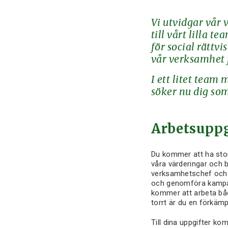
Vi utvidgar vår
till vårt lilla
för social rättv
vår verksamhet 
I ett litet team
söker nu dig som
Arbetsuppg
Du kommer att ha stor
våra värderingar och 
verksamhetschef och d
och genomföra kampan
kommer att arbeta båd
torrt är du en förkämp
Till dina uppgifter ko