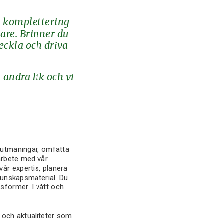
m komplettering
are. Brinner du
veckla och driva
 andra lik och vi
a utmaningar, omfatta
arbete med vår
år expertis, planera
unskapsmaterial. Du
sformer. I vått och
n och aktualiteter som