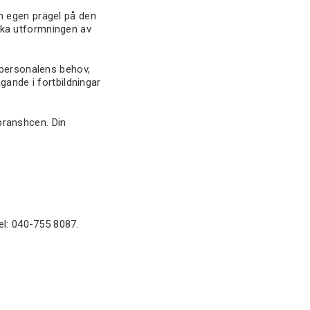
n egen prägel på den
erka utformningen av
 personalens behov,
gande i fortbildningar
ebranshcen. Din
el: 040-755 8087.