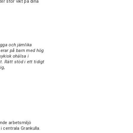
er stor vikt på dina
ygga och jämlika
kuserar på barn med hög
sykisk ohälsa i
. Rätt stöd i ett tidigt
ig,
ande arbetsmiljö
 centrala Grankulla.