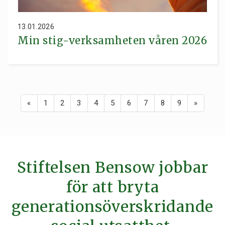
13.01.2026
Min stig-verksamheten våren 2026
«
1
2
3
4
5
6
7
8
9
»
Stiftelsen Bensow jobbar
för att bryta
generationsöverskridande