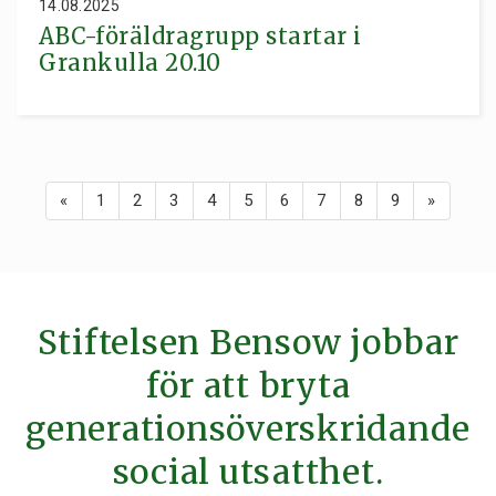
14.08.2025
ABC-föräldragrupp startar i
Grankulla 20.10
«
1
2
3
4
5
6
7
8
9
»
Stiftelsen Bensow jobbar
för att bryta
generationsöverskridande
social utsatthet.