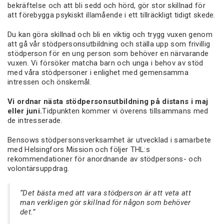
bekräftelse och att bli sedd och hörd, gör stor skillnad för
att förebygga psykiskt illamående i ett tillräckligt tidigt skede.
Du kan göra skillnad och bli en viktig och trygg vuxen genom
att gå vår stödpersonsutbildning och ställa upp som frivillig
stödperson för en ung person som behöver en närvarande
vuxen. Vi försöker matcha barn och unga i behov av stöd
med våra stödpersoner i enlighet med gemensamma
intressen och önskemål.
Vi ordnar nästa stödpersonsutbildning på distans i maj
eller juni.
Tidpunkten kommer vi överens tillsammans med
de intresserade.
Bensows stödpersonsverksamhet är utvecklad i samarbete
med Helsingfors Mission och följer THL:s
rekommendationer för anordnande av stödpersons- och
volontärsuppdrag.
“Det bästa med att vara stödperson är att veta att
man verkligen gör skillnad för någon som behöver
det.”