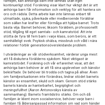
familjen, kan anhöriga barn inte lämnas utan eget
kontinuerligt stöd. Forskning visar klart hur viktigt det är att
anhöriga barn får information och verktyg för att hantera sin
oro och rädsla. Detta arbete kan inte lämnas enbart till
utmattade, sjuka, påverkade eller medberoende föräldrar
som sällan har krafter eller förmåga att hjälpa barnet. Trots
bästa vilja. Barnet behöver, liksom föräldern, professionellt
stöd, tillgång till eget samtals- och kamratstöd. Att inte
stötta de fyra till fem barn i varje klass, som berörs, är ett
samhälleligt svek. Psykisk ohälsa, missbruk och våld i nära
relationer förblir generationsöverskridande problem.
I utvärderingar av vår stödverksamhet, värderar unga mest
att få diskutera förälderns sjukdom. Näst viktigast är
kamratstödet. Forskning och vår erfarenhet visar, att det
anhöriga barn behöver är att få sina upplevelser och känslor
bekräftade. De behöver bli trodda och tagna på allvar. Även
om familjesituationen inte förändras, lindrar stödet barnets
känslor av ensamhet, skuld och skam. Genom stöd stärks
barnets känsla av hanterbarhet, begriplighet och
meningsfullhet (Aaron Antonovskys känsla av
sammanhang). Barnets framtidstro stärks. Om och då
familjen är klient inom socialservice, behöver varje barn i
familjen få åldersanpassad information om vad som händer