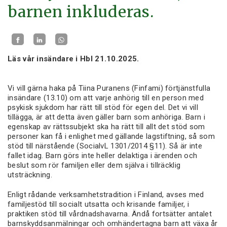
barnen inkluderas.
Läs vår insändare i Hbl 21.10.2025.
Vi vill gärna haka på Tiina Puranens (Finfami) förtjänstfulla
insändare (13.10) om att varje anhörig till en person med
psykisk sjukdom har rätt till stöd för egen del. Det vi vill
tillägga, är att detta även gäller barn som anhöriga. Barn i
egenskap av rättssubjekt ska ha rätt till allt det stöd som
personer kan få i enlighet med gällande lagstiftning, så som
stöd till närstående (SocialvL 1301/2014 §11). Så är inte
fallet idag. Barn görs inte heller delaktiga i ärenden och
beslut som rör familjen eller dem själva i tillräcklig
utsträckning.
Enligt rådande verksamhetstradition i Finland, avses med
familjestöd till socialt utsatta och krisande familjer, i
praktiken stöd till vårdnadshavarna. Ändå fortsätter antalet
barnskyddsanmälningar och omhändertagna barn att växa år