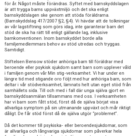
för år. Något måste förändras. Syftet med barnskyddslagen
är att trygga barns uppväxtmiljö och det ska enligt
barnskyddslagen ske genom att stöda föräldrarna.
(Barnskyddslag 417/2007 §2, §4). Vi hävdar att de tolkningar
av vår lagstiftning som görs idag, inte garanterar barn det
stöd de ska ha rätt till enligt gällande lag, inklusive
barnkonventionen. Inom barnskyddet borde alla
familjemedlemmars behov av stöd utredas och tryggas.
Samtidigt.
Stiftelsen Bensow stöder anhöriga barn till föräldrar med
beroende eller psykisk sjukdom samt barn som upplever våld
i familjen genom vår Min stig-verksamhet. Vi har under en
längre tid med stigande oro följt med hur anhöriga barn, som
deltar i vår stödverksamhet, lämnats helt utan eget stöd från
samhällets sida. Till och med i fall där unga själva gjort en
barnskyddsanmälan tillsammans med oss. I verksamheten
har vi barn som fått stöd, först då de själva börjat visa
allvarliga symptom på sin utmanande uppväxt och mår riktigt
dåligt. De får stöd först då de själva utgör ”problemet”.
Då det kommer till psykiska- eller beroendesjukdomar, som
är allvarliga och långvariga sjukdomar som påverkar hela