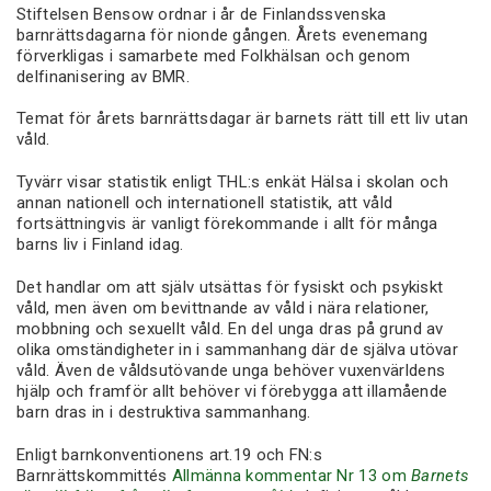
Stiftelsen Bensow ordnar i år de Finlandssvenska
barnrättsdagarna för nionde gången. Årets evenemang
förverkligas i samarbete med Folkhälsan och genom
delfinanisering av BMR.
Temat för årets barnrättsdagar är barnets rätt till ett liv utan
våld.
Tyvärr visar statistik enligt THL:s enkät Hälsa i skolan och
annan nationell och internationell statistik, att våld
fortsättningvis är vanligt förekommande i allt för många
barns liv i Finland idag.
Det handlar om att själv utsättas för fysiskt och psykiskt
våld, men även om bevittnande av våld i nära relationer,
mobbning och sexuellt våld. En del unga dras på grund av
olika omständigheter in i sammanhang där de själva utövar
våld. Även de våldsutövande unga behöver vuxenvärldens
hjälp och framför allt behöver vi förebygga att illamående
barn dras in i destruktiva sammanhang.
Enligt barnkonventionens art.19 och FN:s
Barnrättskommittés
Allmänna kommentar Nr 13 om
Barnets