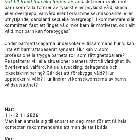
rätt till frihet från alla former av våld
,
definieras våld mot
barn som ”alla former av fysiskt eller psykiskt våld, skada
eller övergrepp, vanvård eller försummelse, misshandel eller
utnyttjande, däribland sexuella övergrepp". I kommentare slår
kommittén fast att ”inget våld mot barn är motiverat, och allt
våld mot barn kan förebyggas".
Under barnrättsdagarna undersöker vi tillsammans hur vi kan
inta ett barnrättsbaserat synsätt. Hur kan vi som
professionella trygga barnets roll som rättighetsbärare?
Respekterar vi i alla situationer barnets rätt till värdighet, liv,
överlevnad, välfärd, hälsa, utveckling, deltagande och
ickediskriminering? Går det att förebygga våld? Hur
upptäcker vi våld? Hur lindrar vi konsekvenserna av barns
våldsutsatthet?
När:
11-12.11.2026
Man kan anmäla sig till enbart en dag, men för att få hela
kontexten rekommenderas att man deltar i båda.
Var: