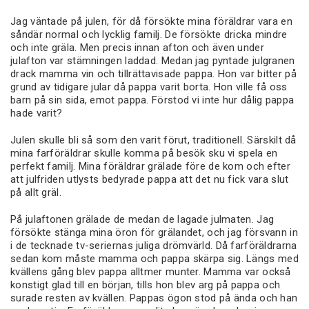
Jag väntade på julen, för då försökte mina föräldrar vara en
såndär normal och lycklig familj. De försökte dricka mindre
och inte gräla. Men precis innan afton och även under
julafton var stämningen laddad. Medan jag pyntade julgranen
drack mamma vin och tillrättavisade pappa. Hon var bitter på
grund av tidigare jular då pappa varit borta. Hon ville få oss
barn på sin sida, emot pappa. Förstod vi inte hur dålig pappa
hade varit?
Julen skulle bli så som den varit förut, traditionell. Särskilt då
mina farföräldrar skulle komma på besök sku vi spela en
perfekt familj. Mina föräldrar grälade före de kom och efter
att julfriden utlysts bedyrade pappa att det nu fick vara slut
på allt gräl.
På julaftonen grälade de medan de lagade julmaten. Jag
försökte stänga mina öron för grälandet, och jag försvann in
i de tecknade tv-seriernas juliga drömvärld. Då farföräldrarna
sedan kom måste mamma och pappa skärpa sig. Längs med
kvällens gång blev pappa alltmer munter. Mamma var också
konstigt glad till en början, tills hon blev arg på pappa och
surade resten av kvällen. Pappas ögon stod på ända och han