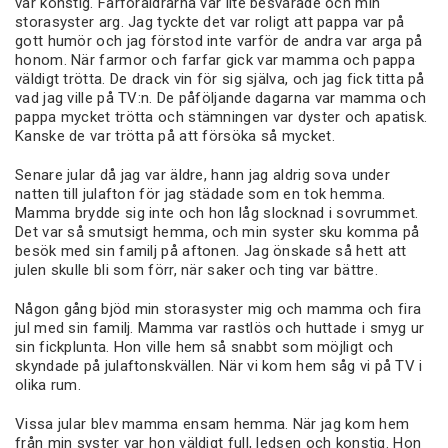
var konstig. Farföräldrarna var lite besvärade och min
storasyster arg. Jag tyckte det var roligt att pappa var på
gott humör och jag förstod inte varför de andra var arga på
honom. När farmor och farfar gick var mamma och pappa
väldigt trötta. De drack vin för sig själva, och jag fick titta på
vad jag ville på TV:n. De påföljande dagarna var mamma och
pappa mycket trötta och stämningen var dyster och apatisk.
Kanske de var trötta på att försöka så mycket.
Senare jular då jag var äldre, hann jag aldrig sova under
natten till julafton för jag städade som en tok hemma.
Mamma brydde sig inte och hon låg slocknad i sovrummet.
Det var så smutsigt hemma, och min syster sku komma på
besök med sin familj på aftonen. Jag önskade så hett att
julen skulle bli som förr, när saker och ting var bättre.
Någon gång bjöd min storasyster mig och mamma och fira
jul med sin familj. Mamma var rastlös och huttade i smyg ur
sin fickplunta. Hon ville hem så snabbt som möjligt och
skyndade på julaftonskvällen. När vi kom hem såg vi på TV i
olika rum.
Vissa jular blev mamma ensam hemma. När jag kom hem
från min syster var hon väldigt full, ledsen och konstig. Hon