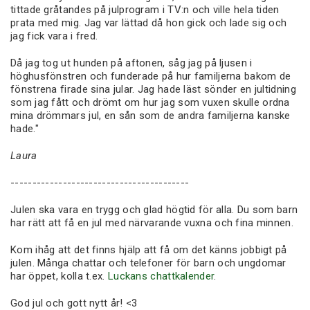
tittade gråtandes på julprogram i TV:n och ville hela tiden
prata med mig. Jag var lättad då hon gick och lade sig och
jag fick vara i fred.
Då jag tog ut hunden på aftonen, såg jag på ljusen i
höghusfönstren och funderade på hur familjerna bakom de
fönstrena firade sina jular. Jag hade läst sönder en jultidning
som jag fått och drömt om hur jag som vuxen skulle ordna
mina drömmars jul, en sån som de andra familjerna kanske
hade."
Laura
-----------------------------------------
Julen ska vara en trygg och glad högtid för alla. Du som barn
har rätt att få en jul med närvarande vuxna och fina minnen.
Kom ihåg att det finns hjälp att få om det känns jobbigt på
julen. Många chattar och telefoner för barn och ungdomar
har öppet, kolla t.ex.
Luckans chattkalender
.
God jul och gott nytt år! <3