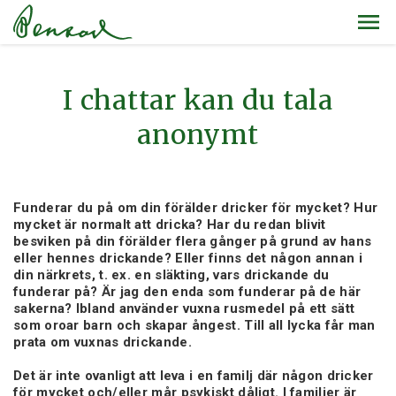
I chattar kan du tala
anonymt
Funderar du på om din förälder dricker för mycket? Hur
mycket är normalt att dricka? Har du redan blivit
besviken på din förälder flera gånger på grund av hans
eller hennes drickande? Eller finns det någon annan i
din närkrets, t. ex. en släkting, vars drickande du
funderar på? Är jag den enda som funderar på de här
sakerna? Ibland använder vuxna rusmedel på ett sätt
som oroar barn och skapar ångest. Till all lycka får man
prata om vuxnas drickande.
Det är inte ovanligt att leva i en familj där någon dricker
för mycket och/eller mår psykiskt dåligt. I familjer är