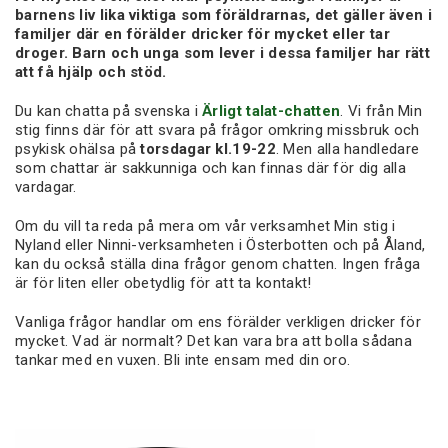
barnens liv lika viktiga som föräldrarnas, det gäller även i
familjer där en förälder dricker för mycket eller tar
droger. Barn och unga som lever i dessa familjer har rätt
att få hjälp och stöd.
Du kan chatta på svenska i
Ärligt talat-chatten
. Vi från Min
stig finns där för att svara på frågor omkring missbruk och
psykisk ohälsa på
torsdagar kl.19-22
. Men alla handledare
som chattar är sakkunniga och kan finnas där för dig alla
vardagar.
Om du vill ta reda på mera om vår verksamhet Min stig i
Nyland eller Ninni-verksamheten i Österbotten och på Åland,
kan du också ställa dina frågor genom chatten. Ingen fråga
är för liten eller obetydlig för att ta kontakt!
Vanliga frågor handlar om ens förälder verkligen dricker för
mycket. Vad är normalt? Det kan vara bra att bolla sådana
tankar med en vuxen. Bli inte ensam med din oro.