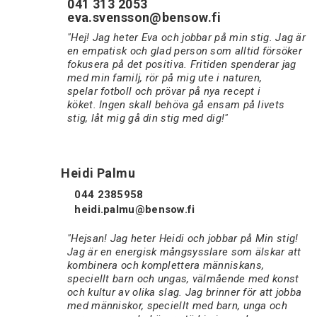
041 313 2053
eva.svensson@bensow.fi
"Hej! Jag heter Eva och jobbar på min stig. Jag är
en empatisk och glad person som alltid försöker
fokusera på det positiva. Fritiden spenderar jag
med min familj, rör på mig ute i naturen,
spelar fotboll och prövar på nya recept i
köket. Ingen skall behöva gå ensam på livets
stig, låt mig gå din stig med dig!"
Heidi Palmu
044 2385958
heidi.palmu@bensow.fi
"Hejsan! Jag heter Heidi och jobbar på Min stig!
Jag är en energisk mångsysslare som älskar att
kombinera och komplettera människans,
speciellt barn och ungas, välmående med konst
och kultur av olika slag. Jag brinner för att jobba
med människor, speciellt med barn, unga och